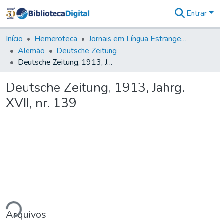
Entrar
Comunidades
&
Início
Hemeroteca
Jornais em Língua Estrangeira
Coleções
Alemão
Deutsche Zeitung
Tudo na
Deutsche Zeitung, 1913, Jahrg. XVII, nr. 139
Biblioteca
Digital
Deutsche Zeitung, 1913, Jahrg.
Estatísticas
XVII, nr. 139
ndo...
Arquivos