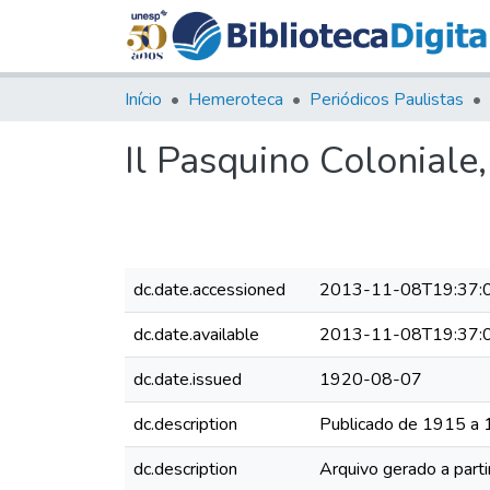
Início
Hemeroteca
Periódicos Paulistas
Il Pasquino Coloniale
dc.date.accessioned
2013-11-08T19:37:
dc.date.available
2013-11-08T19:37:
dc.date.issued
1920-08-07
dc.description
Publicado de 1915 a
dc.description
Arquivo gerado a parti