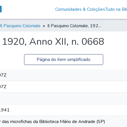
Comunidades & Coleções
Tudo na Bib
Il Pasquino Coloniale
Il Pasquino Coloniale, 1920, Anno XII, n. 0668
, 1920, Anno XII, n. 0668
Página do item simplificado
07Z
07Z
 1941
r das microfichas da Biblioteca Mário de Andrade (SP)