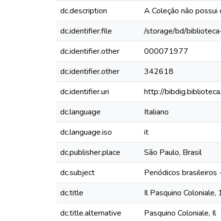
dc.description
A Coleção não possui
dc.identifier.file
/storage/bd/bibliotec
dc.identifier.other
000071977
dc.identifier.other
342618
dc.identifier.uri
http://bibdig.bibliote
dc.language
Italiano
dc.language.iso
it
dc.publisher.place
São Paulo, Brasil
dc.subject
Periódicos brasileiros
dc.title
Il Pasquino Coloniale,
dc.title.alternative
Pasquino Coloniale, Il