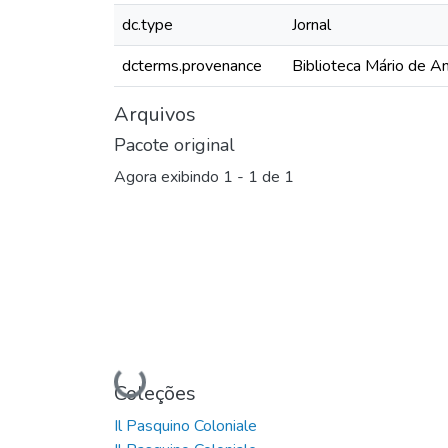
dc.type
Jornal
dcterms.provenance
Biblioteca Mário de A
Arquivos
Pacote original
Agora exibindo
1 - 1 de 1
Carregando...
Coleções
Il Pasquino Coloniale