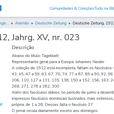
Comunidades & Coleções
Tudo na Bib
Jornais em Língua Estrangeira
Alemão
Deutsche Zeitung
2, Jahrg. XV, nr. 023
Descrição
Abaixo do título: Tageblatt
Representante geral para a Europa: Johannes Neider
A coleção de 1912 está incompleta, faltam os fascículos: 
43, 45, 47 a 59, 63, 67, 70, 74, 77 a 87, 89 a 90, 92, 96
106, 110, 127 a 131, 135, 138, 150 a 152, 156, 163, 2
268, 271, 278 a 282, 300
Além dos fascículos diários, no período de junho a dezem
impressos fascículos dominicais ilustrados, mais extenso
df
própria, de 1 a 28. Desses falta o fascículo 27
O jornal circula diariamente exceto aos domingos