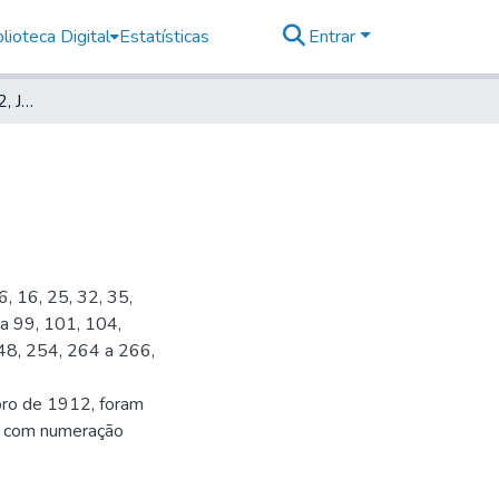
lioteca Digital
Estatísticas
Entrar
Deutsche Zeitung, 1912, Jahrg. XV, nr. 023
6, 16, 25, 32, 35,
 a 99, 101, 104,
48, 254, 264 a 266,
bro de 1912, foram
s, com numeração