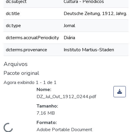
dc.subject
Cultura - Periódicos
dc.title
Deutsche Zeitung, 1912, Jahrg. XV
dc.type
Jornal
dcterms.accrualPeriodicity
Diária
dcterms.provenance
Instituto Martius-Staden
Arquivos
Pacote original
Agora exibindo
1 - 1 de 1
Nome:
DZ_Jul_Out_1912_0244.pdf
Tamanho:
7,16 MB
Formato:
Adobe Portable Document