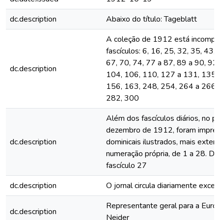
dc.description
Abaixo do título: Tageblatt
A coleção de 1912 está incomple
fascículos: 6, 16, 25, 32, 35, 43,
67, 70, 74, 77 a 87, 89 a 90, 92,
dc.description
104, 106, 110, 127 a 131, 135,
156, 163, 248, 254, 264 a 266,
282, 300
Além dos fascículos diários, no p
dezembro de 1912, foram impres
dc.description
dominicais ilustrados, mais exten
numeração própria, de 1 a 28. De
fascículo 27
dc.description
O jornal circula diariamente exc
Representante geral para a Euro
dc.description
Neider