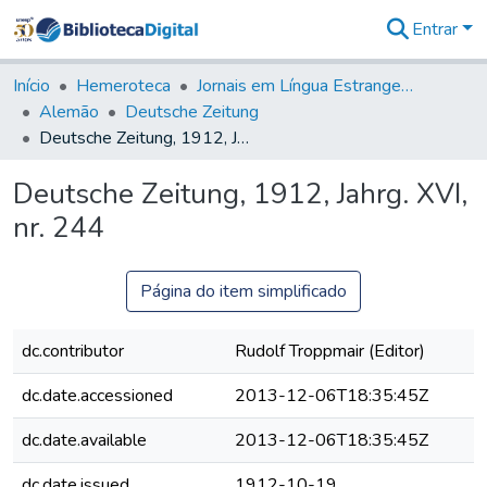
Entrar
Comunidades
&
Início
Hemeroteca
Jornais em Língua Estrangeira
Coleções
Alemão
Deutsche Zeitung
Tudo na
Deutsche Zeitung, 1912, Jahrg. XVI, nr. 244
Biblioteca
Digital
Deutsche Zeitung, 1912, Jahrg. XVI,
Estatísticas
nr. 244
Página do item simplificado
dc.contributor
Rudolf Troppmair (Editor)
dc.date.accessioned
2013-12-06T18:35:45Z
dc.date.available
2013-12-06T18:35:45Z
dc.date.issued
1912-10-19