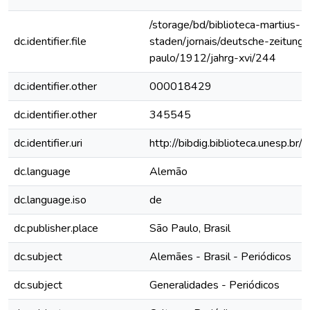
/storage/bd/biblioteca-martius-
dc.identifier.file
staden/jornais/deutsche-zeitung-
paulo/1912/jahrg-xvi/244
dc.identifier.other
000018429
dc.identifier.other
345545
dc.identifier.uri
http://bibdig.biblioteca.unesp.b
dc.language
Alemão
dc.language.iso
de
dc.publisher.place
São Paulo, Brasil
dc.subject
Alemães - Brasil - Periódicos
dc.subject
Generalidades - Periódicos