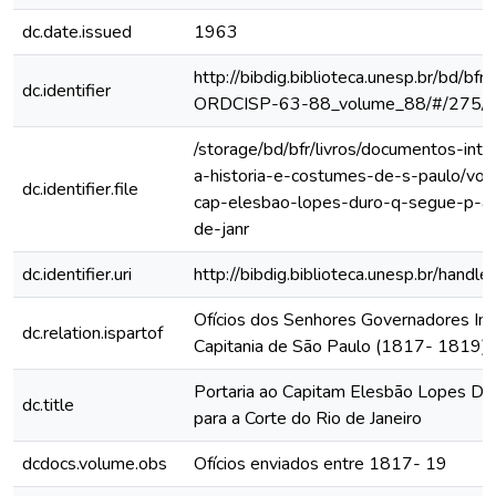
dc.date.issued
1963
http://bibdig.biblioteca.unesp.br/bd/bf
dc.identifier
ORDCISP-63-88_volume_88/#/275/
/storage/bd/bfr/livros/documentos-int
a-historia-e-costumes-de-s-paulo/vol
dc.identifier.file
cap-elesbao-lopes-duro-q-segue-p-a-
de-janr
dc.identifier.uri
http://bibdig.biblioteca.unesp.br/hand
Ofícios dos Senhores Governadores Int
dc.relation.ispartof
Capitania de São Paulo (1817- 1819)
Portaria ao Capitam Elesbão Lopes Du
dc.title
para a Corte do Rio de Janeiro
dcdocs.volume.obs
Ofícios enviados entre 1817- 19