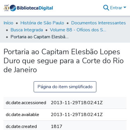
Entrar
Comunidades
&
Início
História de São Paulo
Documentos Interessantes
Coleções
Busca Integrada
Volume 88 - Ofícios dos Senhores Governadores Interinos da Capitania de São Paulo (1817- 1819)
Tudo na
Portaria ao Capitam Elesbão Lopes Duro que segue para a Corte do Rio de Janeiro
Biblioteca
Digital
Portaria ao Capitam Elesbão Lopes
Estatísticas
Duro que segue para a Corte do Rio
de Janeiro
Página do item simplificado
dc.date.accessioned
2013-11-29T18:02:41Z
dc.date.available
2013-11-29T18:02:41Z
dc.date.created
1817