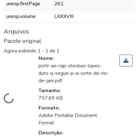
unesp.firstPage
261
unesp.volume
LXXXVIII
Arquivos
Pacote original
Agora exibindo
1 - 1 de 1
Nome:
portr-ao-cap-elesbao-lopes-
duro-q-segue-p-a-corte-do-rio-
de-janr.pdf
Tamanho:
Carregando...
757,69 KB
Formato:
Adobe Portable Document
Format
Descrição: