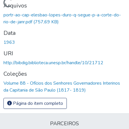
Carregando...
Arquivos
portr-ao-cap-elesbao-lopes-duro-q-segue-p-a-corte-do-
rio-de-janr.pdf
(757,69 KB)
Data
1963
URI
http://bibdig.biblioteca.unesp.br/handle/10/21712
Coleções
Volume 88 - Ofícios dos Senhores Governadores Interinos
da Capitania de São Paulo (1817- 1819)
Página do item completo
PARCEIROS