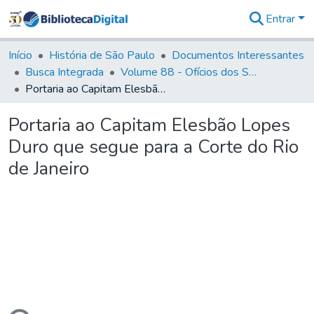
Entrar
Comunidades
&
Início
História de São Paulo
Documentos Interessantes
Coleções
Busca Integrada
Volume 88 - Ofícios dos Senhores Governadores Interinos da Capitania de São Paulo (1817- 1819)
Tudo na
Portaria ao Capitam Elesbão Lopes Duro que segue para a Corte do Rio de Janeiro
Biblioteca
Digital
Portaria ao Capitam Elesbão Lopes
Estatísticas
Duro que segue para a Corte do Rio
de Janeiro