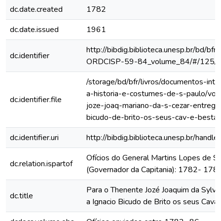
dc.date.created
1782
dc.date.issued
1961
http://bibdig.biblioteca.unesp.br/bd/bf
dc.identifier
ORDCISP-59-84_volume_84/#/125/
/storage/bd/bfr/livros/documentos-int
a-historia-e-costumes-de-s-paulo/vol
dc.identifier.file
joze-joaq-mariano-da-s-cezar-entregar
bicudo-de-brito-os-seus-cav-e-besta
dc.identifier.uri
http://bibdig.biblioteca.unesp.br/hand
Ofícios do General Martins Lopes de S
dc.relation.ispartof
(Governador da Capitania): 1782- 178
Para o Thenente Jozé Joaquim da Sylva
dc.title
a Ignacio Bicudo de Brito os seus Caval