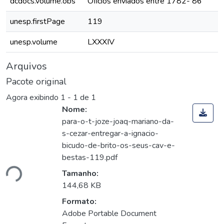
dcdocs.volume.obs
Ofícios enviados entre 1782- 86
unesp.firstPage
119
unesp.volume
LXXXIV
Arquivos
Pacote original
Agora exibindo
1 - 1 de 1
Nome:
para-o-t-joze-joaq-mariano-da-
s-cezar-entregar-a-ignacio-
bicudo-de-brito-os-seus-cav-e-
bestas-119.pdf
ndo...
Tamanho:
144,68 KB
Formato:
Adobe Portable Document