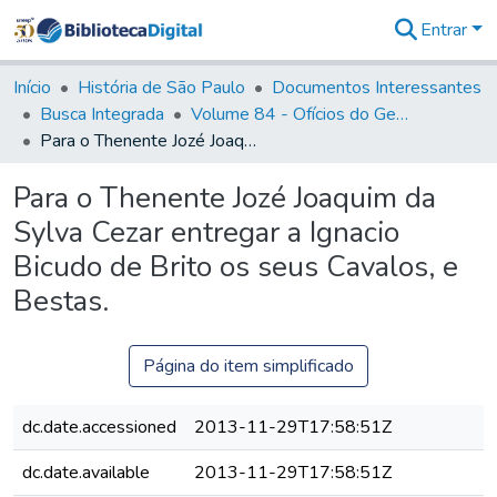
Entrar
Comunidades
&
Início
História de São Paulo
Documentos Interessantes
Coleções
Busca Integrada
Volume 84 - Ofícios do General Martins Lopes de Saldanha (Governador da Capitania): 1782- 1786
Tudo na
Para o Thenente Jozé Joaquim da Sylva Cezar entregar a Ignacio Bicudo de Brito os seus Cavalos, e Bestas.
Biblioteca
Digital
Para o Thenente Jozé Joaquim da
Estatísticas
Sylva Cezar entregar a Ignacio
Bicudo de Brito os seus Cavalos, e
Bestas.
Página do item simplificado
dc.date.accessioned
2013-11-29T17:58:51Z
dc.date.available
2013-11-29T17:58:51Z