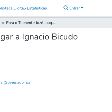
lioteca Digital
Estatísticas
Entrar
Para o Thenente Jozé Joaquim da Sylva Cezar entregar a Ignacio Bicudo de Brito os seus Cavalos, e Bestas.
gar a Ignacio Bicudo
ha (Governador da