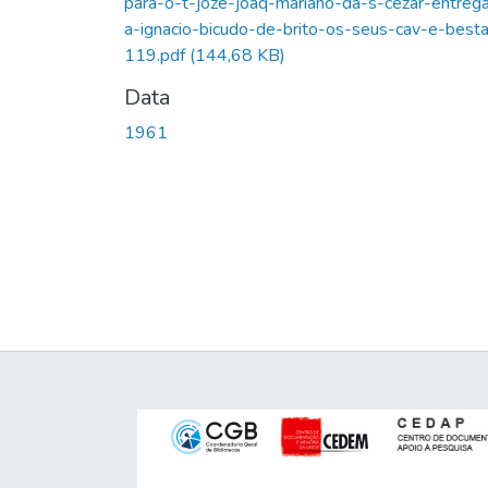
para-o-t-joze-joaq-mariano-da-s-cezar-entrega
a-ignacio-bicudo-de-brito-os-seus-cav-e-best
119.pdf
(144,68 KB)
Data
1961