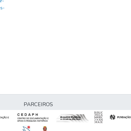
r-
as-
PARCEIROS