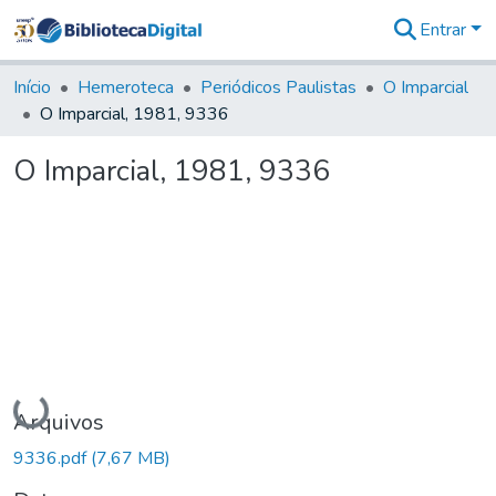
Entrar
Comunidades
&
Início
Hemeroteca
Periódicos Paulistas
O Imparcial
Coleções
O Imparcial, 1981, 9336
Tudo na
Biblioteca
O Imparcial, 1981, 9336
Digital
Estatísticas
Carregando...
Arquivos
9336.pdf
(7,67 MB)