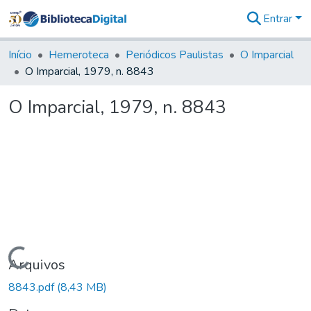
Entrar
Comunidades
&
Início
Hemeroteca
Periódicos Paulistas
O Imparcial
Coleções
O Imparcial, 1979, n. 8843
Tudo na
Biblioteca
O Imparcial, 1979, n. 8843
Digital
Estatísticas
Carregando...
Arquivos
8843.pdf
(8,43 MB)