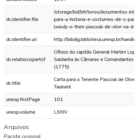
/storage/bd/bfr/livros/documentos-int
dc.identifier.file
para-a-historia-e-costumes-de-s-paul
lxxiv/p-o-then-pascoal-de-olivr-na-d-v
dc.identifier.uri
http://bibdig.biblioteca.unesp.br/hand
Ofícios do capitão General Martim Lop
dc.relation.ispartof
Saldanha às Câmaras e Comandantes da
(1775)
Carta para o Tenente Pascoal de Olivei
dc.title
Taubaté
unesp.firstPage
101
unesp.volume
LXXIV
Arquivos
Pacote original