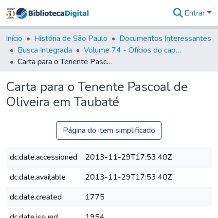
Entrar
Comunidades
&
Início
História de São Paulo
Documentos Interessantes
Coleções
Busca Integrada
Volume 74 - Ofícios do capitão General Martim Lopes Lobo de Saldanha às Câmaras e Comandantes da Capitania (1775)
Tudo na
Carta para o Tenente Pascoal de Oliveira em Taubaté
Biblioteca
Digital
Carta para o Tenente Pascoal de
Estatísticas
Oliveira em Taubaté
Página do item simplificado
dc.date.accessioned
2013-11-29T17:53:40Z
dc.date.available
2013-11-29T17:53:40Z
dc.date.created
1775
dc.date.issued
1954