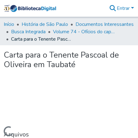
Entrar
Comunidades
&
Início
História de São Paulo
Documentos Interessantes
Coleções
Busca Integrada
Volume 74 - Ofícios do capitão General Martim Lopes Lobo de Saldanha às Câmaras e Comandantes da Capitania (1775)
Tudo na
Carta para o Tenente Pascoal de Oliveira em Taubaté
Biblioteca
Digital
Carta para o Tenente Pascoal de
Estatísticas
Oliveira em Taubaté
Carregando...
Arquivos