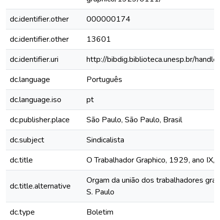
dc.identifier.other
000000174
dc.identifier.other
13601
dc.identifier.uri
http://bibdig.biblioteca.unesp.br/hand
dc.language
Português
dc.language.iso
pt
dc.publisher.place
São Paulo, São Paulo, Brasil
dc.subject
Sindicalista
dc.title
O Trabalhador Graphico, 1929, ano IX, 
Orgam da união dos trabalhadores grap
dc.title.alternative
S. Paulo
dc.type
Boletim