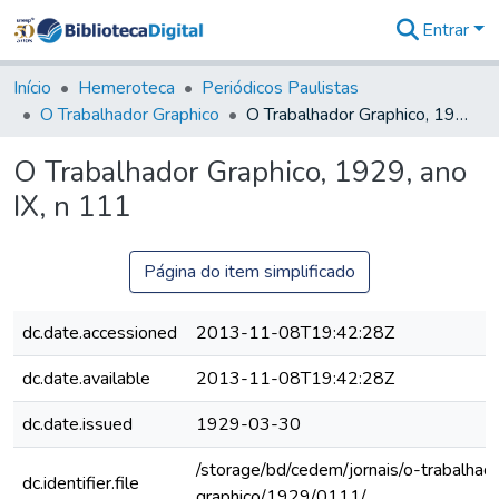
Entrar
Comunidades
&
Início
Hemeroteca
Periódicos Paulistas
Coleções
O Trabalhador Graphico
O Trabalhador Graphico, 1929, ano IX, n 111
Tudo na
Biblioteca
O Trabalhador Graphico, 1929, ano
Digital
IX, n 111
Estatísticas
Página do item simplificado
dc.date.accessioned
2013-11-08T19:42:28Z
dc.date.available
2013-11-08T19:42:28Z
dc.date.issued
1929-03-30
/storage/bd/cedem/jornais/o-trabalhad
dc.identifier.file
graphico/1929/0111/