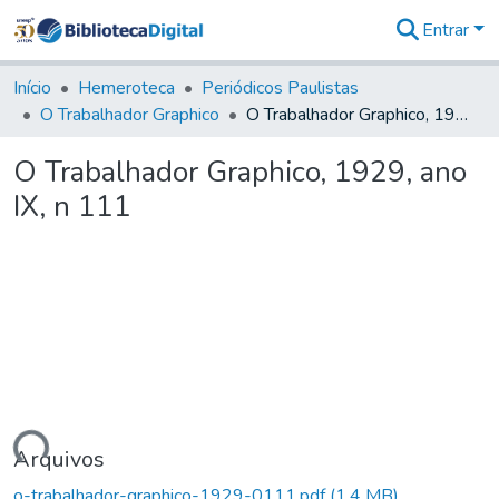
Entrar
Comunidades
&
Início
Hemeroteca
Periódicos Paulistas
Coleções
O Trabalhador Graphico
O Trabalhador Graphico, 1929, ano IX, n 111
Tudo na
Biblioteca
O Trabalhador Graphico, 1929, ano
Digital
IX, n 111
Estatísticas
egando...
Arquivos
o-trabalhador-graphico-1929-0111.pdf
(1,4 MB)