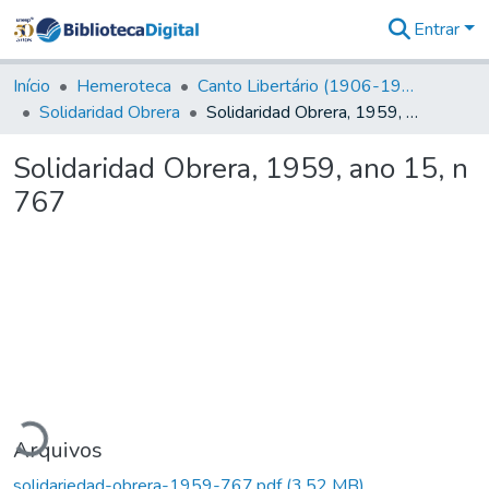
Entrar
Comunidades
&
Início
Hemeroteca
Canto Libertário (1906-1995)
Coleções
Solidaridad Obrera
Solidaridad Obrera, 1959, ano 15, n 767
Tudo na
Biblioteca
Solidaridad Obrera, 1959, ano 15, n
Digital
767
Estatísticas
rregando...
Arquivos
solidariedad-obrera-1959-767.pdf
(3,52 MB)