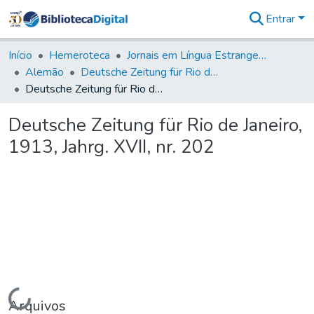
Entrar
Comunidades
&
Início
Hemeroteca
Jornais em Língua Estrangeira
Coleções
Alemão
Deutsche Zeitung für Rio de Janeiro
Tudo na
Deutsche Zeitung für Rio de Janeiro, 1913, Jahrg. XVII, nr. 202
Biblioteca
Digital
Deutsche Zeitung für Rio de Janeiro,
Estatísticas
1913, Jahrg. XVII, nr. 202
Carregando...
Arquivos