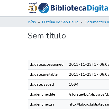
Início
História de São Paulo
Documentos I
Sem título
dc.date.accessioned
2013-11-29T17:06:0
dc.date.available
2013-11-29T17:06:0
dc.date.issued
1894
dc.identifier.file
/storage/bd/bfr/livros
dc.identifier.uri
http://bibdig.bibliotec