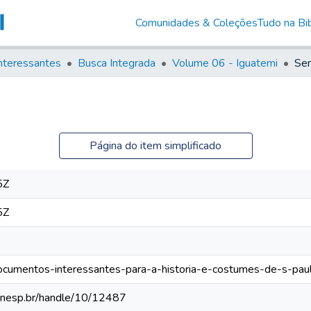
Comunidades & Coleções
Tudo na Bib
nteressantes
Busca Integrada
Volume 06 - Iguatemi
Sem
Página do item simplificado
5Z
5Z
/documentos-interessantes-para-a-historia-e-costumes-de-s-pau
a.unesp.br/handle/10/12487