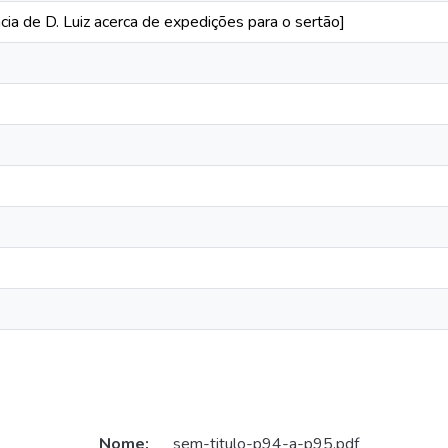
ia de D. Luiz acerca de expedições para o sertão]
Nome:
sem-titulo-p94-a-p95.pdf