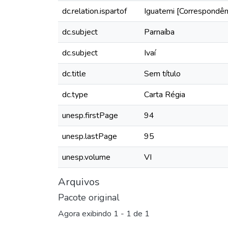
dc.relation.ispartof
Iguatemi [Correspondênc
dc.subject
Parnaíba
dc.subject
Ivaí
dc.title
Sem título
dc.type
Carta Régia
unesp.firstPage
94
unesp.lastPage
95
unesp.volume
VI
Arquivos
Pacote original
Agora exibindo
1 - 1 de 1