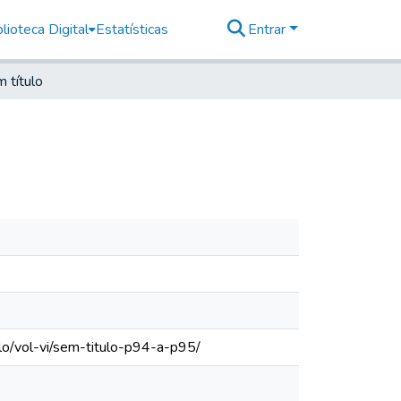
lioteca Digital
Estatísticas
Entrar
 título
lo/vol-vi/sem-titulo-p94-a-p95/