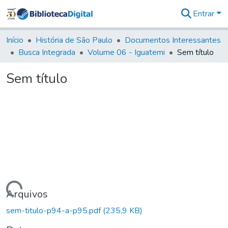
Entrar
Comunidades
&
Início
História de São Paulo
Documentos Interessantes
Coleções
Busca Integrada
Volume 06 - Iguatemi
Sem título
Tudo na
Biblioteca
Sem título
Digital
Estatísticas
Carregando...
Arquivos
sem-titulo-p94-a-p95.pdf
(235,9 KB)