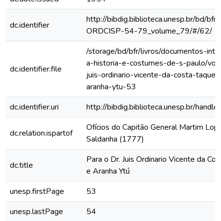
http://bibdig.biblioteca.unesp.br/bd/bf
dc.identifier
ORDCISP-54-79_volume_79/#/62/
/storage/bd/bfr/livros/documentos-int
a-historia-e-costumes-de-s-paulo/vol-
dc.identifier.file
juis-ordinario-vicente-da-costa-taque
aranha-ytu-53
dc.identifier.uri
http://bibdig.biblioteca.unesp.br/hand
Ofícios do Capitão General Martim Lo
dc.relation.ispartof
Saldanha (1777)
Para o Dr. Juis Ordinario Vicente da C
dc.title
e Aranha Ytú
unesp.firstPage
53
unesp.lastPage
54