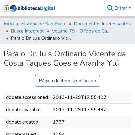
Entrar
Comunidades
&
Início
História de São Paulo
Documentos Interessantes
Coleções
Busca Integrada
Volume 79 - Ofícios do Capitão General Martim Lopes Lobo de Saldanha (1777)
Tudo na
Para o Dr. Juis Ordinario Vicente da Costa Taques Goes e Aranha Ytú
Biblioteca
Digital
Para o Dr. Juis Ordinario Vicente da
Estatísticas
Costa Taques Goes e Aranha Ytú
Página do item simplificado
dc.date.accessioned
2013-11-29T17:55:49Z
dc.date.available
2013-11-29T17:55:49Z
dc.date.created
1777
dc.date.issued
1954