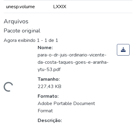
unesp.volume
LXXIX
Arquivos
Pacote original
Agora exibindo
1 - 1 de 1
Nome:
para-o-dr-juis-ordinario-vicente-
da-costa-taques-goes-e-aranha-
ytu-53.pdf
Tamanho:
Carregando...
227,43 KB
Formato:
Adobe Portable Document
Format
Descrição: