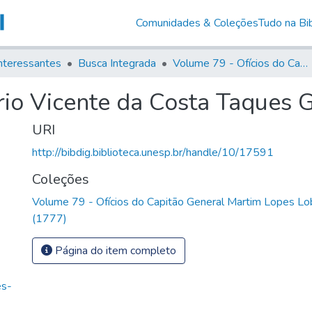
Comunidades & Coleções
Tudo na Bib
nteressantes
Busca Integrada
Volume 79 - Ofícios do Capitão General Martim Lopes Lobo de Saldanha (1777)
ario Vicente da Costa Taques
URI
http://bibdig.biblioteca.unesp.br/handle/10/17591
Coleções
Volume 79 - Ofícios do Capitão General Martim Lopes Lo
(1777)
Página do item completo
es-