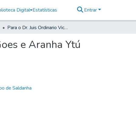
lioteca Digital
Estatísticas
Entrar
Para o Dr. Juis Ordinario Vicente da Costa Taques Goes e Aranha Ytú
 Goes e Aranha Ytú
bo de Saldanha