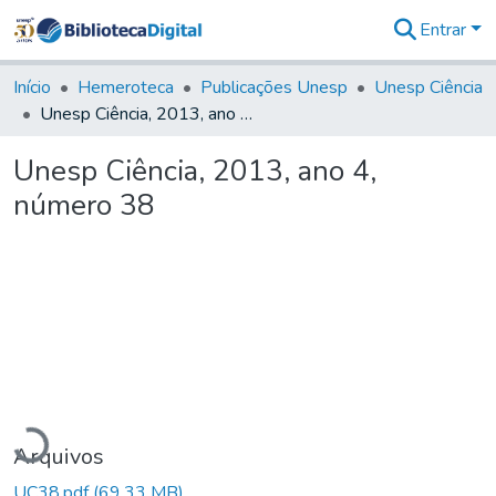
Entrar
Comunidades
&
Início
Hemeroteca
Publicações Unesp
Unesp Ciência
Coleções
Unesp Ciência, 2013, ano 4, número 38
Tudo na
Biblioteca
Unesp Ciência, 2013, ano 4,
Digital
número 38
Estatísticas
Carregando...
Arquivos
UC38.pdf
(69,33 MB)