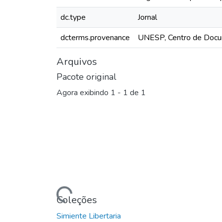
dc.type
Jornal
dcterms.provenance
UNESP, Centro de Docu
Arquivos
Pacote original
Agora exibindo
1 - 1 de 1
Carregando...
Coleções
Simiente Libertaria