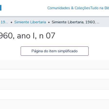
Comunidades & Coleções
Tudo na Bib
Canto Libertário (1906-1995)
Simiente Libertaria
Simiente Libertaria, 1960, ano I, n 07
960, ano I, n 07
Página do item simplificado