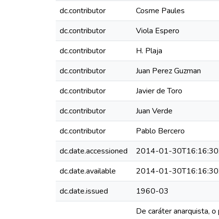
dc.contributor
Cosme Paules
dc.contributor
Viola Espero
dc.contributor
H. Plaja
dc.contributor
Juan Perez Guzman
dc.contributor
Javier de Toro
dc.contributor
Juan Verde
dc.contributor
Pablo Bercero
dc.date.accessioned
2014-01-30T16:16:30
dc.date.available
2014-01-30T16:16:30
dc.date.issued
1960-03
De caráter anarquista, o 