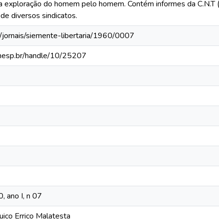
 e a exploração do homem pelo homem. Contém informes da C.N.T 
de diversos sindicatos.
/jornais/siemente-libertaria/1960/0007
.unesp.br/handle/10/25207
, ano I, n 07
ico Errico Malatesta