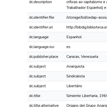
dc.description
críticas ao capitalismo
Trabalhador Espanhol) e 
dc.identifier.file
/storage/bd/cedap-assis
dc.identifier.uri
http://bibdig.biblioteca
dc.language
Espanhol
dc.language.iso
es
dc.publisher.place
Caracas, Venezuela
dc.subject
Anarquista
dc.subject
Sindicalista
dc.subject
Libertário
dc.title
Simiente Libertaria, 1960
dc.title.alternative
Organo del Grupo Anarqu