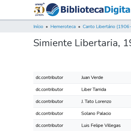
Início
Hemeroteca
Simiente Libertaria, 1
dc.contributor
Juan Verde
dc.contributor
Liber Tarrida
dc.contributor
J. Tato Lorenzo
dc.contributor
Solano Palacio
dc.contributor
Luis Felipe Villegas