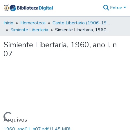
Entrar
Comunidades
&
Início
Hemeroteca
Canto Libertário (1906-1995)
Coleções
Simiente Libertaria
Simiente Libertaria, 1960, ano I, n 07
Tudo na
Biblioteca
Simiente Libertaria, 1960, ano I, n
Digital
07
Estatísticas
Carregando...
Arquivos
1960_ano01_n07.pdf
(1,45 MB)