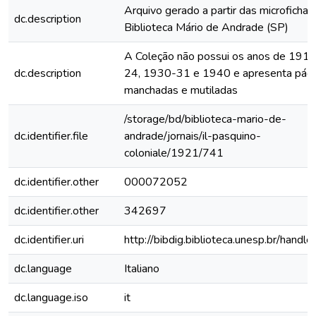
Arquivo gerado a partir das microfichas
dc.description
Biblioteca Mário de Andrade (SP)
A Coleção não possui os anos de 191
dc.description
24, 1930-31 e 1940 e apresenta pági
manchadas e mutiladas
/storage/bd/biblioteca-mario-de-
dc.identifier.file
andrade/jornais/il-pasquino-
coloniale/1921/741
dc.identifier.other
000072052
dc.identifier.other
342697
dc.identifier.uri
http://bibdig.biblioteca.unesp.br/handl
dc.language
Italiano
dc.language.iso
it