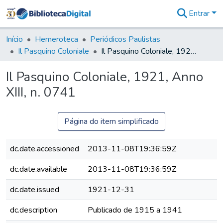
Entrar
Comunidades
&
Início
Hemeroteca
Periódicos Paulistas
Coleções
Il Pasquino Coloniale
Il Pasquino Coloniale, 1921, Anno XIII, n. 0741
Tudo na
Biblioteca
Il Pasquino Coloniale, 1921, Anno
Digital
XIII, n. 0741
Estatísticas
Página do item simplificado
dc.date.accessioned
2013-11-08T19:36:59Z
dc.date.available
2013-11-08T19:36:59Z
dc.date.issued
1921-12-31
dc.description
Publicado de 1915 a 1941