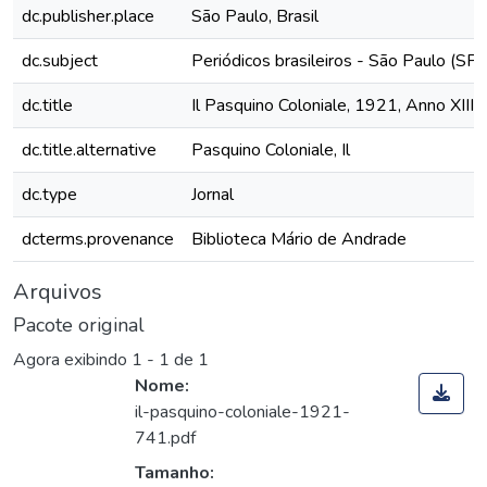
dc.publisher.place
São Paulo, Brasil
dc.subject
Periódicos brasileiros - São Paulo (SP)
dc.title
Il Pasquino Coloniale, 1921, Anno XIII,
dc.title.alternative
Pasquino Coloniale, Il
dc.type
Jornal
dcterms.provenance
Biblioteca Mário de Andrade
Arquivos
Pacote original
Agora exibindo
1 - 1 de 1
Nome:
il-pasquino-coloniale-1921-
741.pdf
Tamanho: