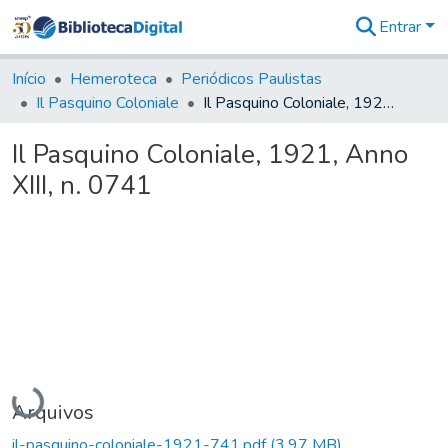
Entrar
Comunidades
&
Início
Hemeroteca
Periódicos Paulistas
Coleções
Il Pasquino Coloniale
Il Pasquino Coloniale, 1921, Anno XIII, n. 0741
Tudo na
Biblioteca
Il Pasquino Coloniale, 1921, Anno
Digital
XIII, n. 0741
Estatísticas
Carregando...
Arquivos
il-pasquino-coloniale-1921-741.pdf
(3,97 MB)