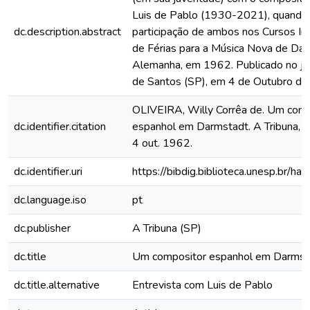
Luis de Pablo (1930-2021), quando
dc.description.abstract
participação de ambos nos Cursos Int
de Férias para a Música Nova de Dar
Alemanha, em 1962. Publicado no jor
de Santos (SP), em 4 de Outubro de
​OLIVEIRA, Willy Corrêa de. Um com
dc.identifier.citation
espanhol em Darmstadt. A Tribuna, Sa
4 out. 1962.
dc.identifier.uri
https://bibdig.biblioteca.unesp.br/h
dc.language.iso
pt
dc.publisher
A Tribuna (SP)
dc.title
Um compositor espanhol em Darmst
dc.title.alternative
Entrevista com Luis de Pablo