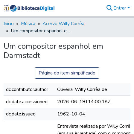
Entrar
Comunidades
&
Início
Música
Acervo Willy Corrêa
Coleções
Um compositor espanhol em Darmstadt
Tudo na
Biblioteca
Um compositor espanhol em
Digital
Darmstadt
Estatísticas
Página do item simplificado
dc.contributor.author
Oliveira, Willy Corrêa de
dc.date.accessioned
2026-06-19T14:00:18Z
dc.date.issued
1962-10-04
Entrevista realizada por Willy Corrêa 
(em sua juventude) com o composito