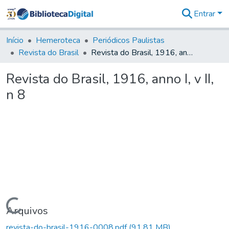
Entrar
Comunidades
&
Início
Hemeroteca
Periódicos Paulistas
Coleções
Revista do Brasil
Revista do Brasil, 1916, anno I, v II, n 8
Tudo na
Biblioteca
Revista do Brasil, 1916, anno I, v II,
Digital
n 8
Estatísticas
Carregando...
Arquivos
revista-do-brasil-1916-0008.pdf
(91,81 MB)