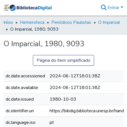
Entrar
Comunidades
&
Início
Hemeroteca
Periódicos Paulistas
O Imparcial
Coleções
O Imparcial, 1980, 9093
Tudo na
Biblioteca
O Imparcial, 1980, 9093
Digital
Estatísticas
Página do item simplificado
dc.date.accessioned
2024-06-12T18:01:38Z
dc.date.available
2024-06-12T18:01:38Z
dc.date.issued
1980-10-03
dc.identifier.uri
https://bibdig.biblioteca.unesp.br/han
dc.language.iso
pt