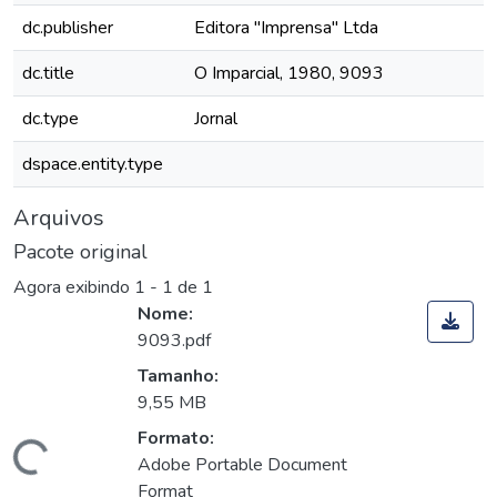
dc.publisher
Editora "Imprensa" Ltda
dc.title
O Imparcial, 1980, 9093
dc.type
Jornal
dspace.entity.type
Arquivos
Pacote original
Agora exibindo
1 - 1 de 1
Nome:
9093.pdf
Tamanho:
9,55 MB
Formato:
Carregando...
Adobe Portable Document
Format