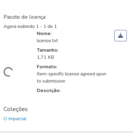
Pacote de licença
Agora exibindo
1 - 1 de 1
Nome:
license.txt
Tamanho:
1,71 KB
Formato:
Carregando...
Item-specific license agreed upon
to submission
Descrição:
Coleções
O Imparcial