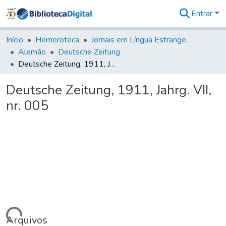
Entrar
Comunidades
&
Início
Hemeroteca
Jornais em Língua Estrangeira
Coleções
Alemão
Deutsche Zeitung
Tudo na
Deutsche Zeitung, 1911, Jahrg. VII, nr. 005
Biblioteca
Digital
Deutsche Zeitung, 1911, Jahrg. VII,
Estatísticas
nr. 005
Arquivos