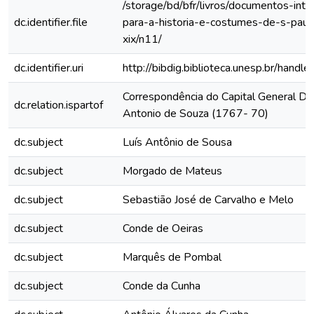
/storage/bd/bfr/livros/documentos-int
dc.identifier.file
para-a-historia-e-costumes-de-s-paul
xix/n11/
dc.identifier.uri
http://bibdig.biblioteca.unesp.br/hand
Correspondência do Capital General D. 
dc.relation.ispartof
Antonio de Souza (1767- 70)
dc.subject
Luís Antônio de Sousa
dc.subject
Morgado de Mateus
dc.subject
Sebastião José de Carvalho e Melo
dc.subject
Conde de Oeiras
dc.subject
Marquês de Pombal
dc.subject
Conde da Cunha