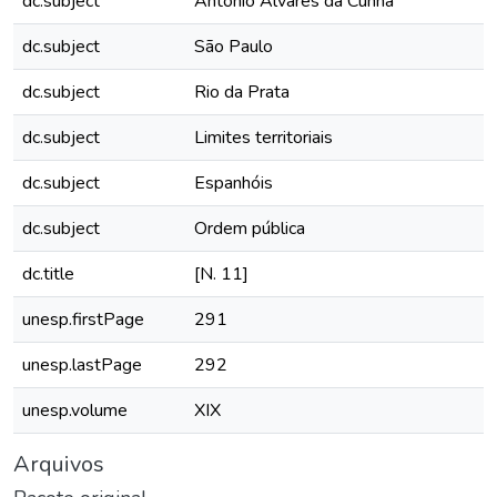
dc.subject
Antônio Álvares da Cunha
dc.subject
São Paulo
dc.subject
Rio da Prata
dc.subject
Limites territoriais
dc.subject
Espanhóis
dc.subject
Ordem pública
dc.title
[N. 11]
unesp.firstPage
291
unesp.lastPage
292
unesp.volume
XIX
Arquivos