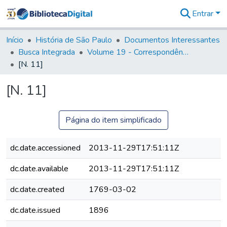
Entrar
Comunidades
&
Início
História de São Paulo
Documentos Interessantes
Coleções
Busca Integrada
Volume 19 - Correspondência do Capital General D. Luiz Antonio de Souza (1767- 70)
Tudo na
[N. 11]
Biblioteca
Digital
[N. 11]
Estatísticas
Página do item simplificado
dc.date.accessioned
2013-11-29T17:51:11Z
dc.date.available
2013-11-29T17:51:11Z
dc.date.created
1769-03-02
dc.date.issued
1896