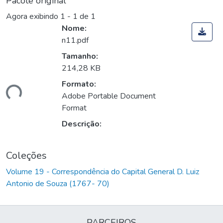
Pacote original
Agora exibindo
1 - 1 de 1
Nome:
n11.pdf
Tamanho:
214,28 KB
Formato:
ando...
Adobe Portable Document
Format
Descrição:
Coleções
Volume 19 - Correspondência do Capital General D. Luiz
Antonio de Souza (1767- 70)
PARCEIROS