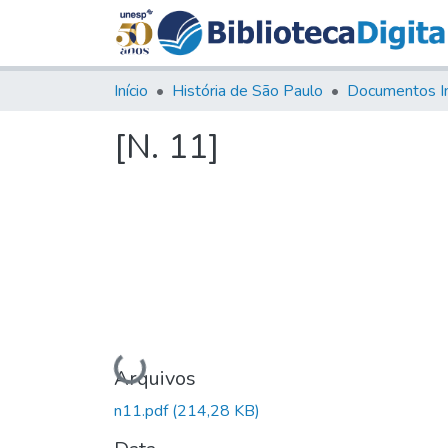
Início
História de São Paulo
Documentos I
[N. 11]
Carregando...
Arquivos
n11.pdf
(214,28 KB)