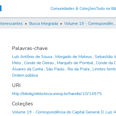
Comunidades & Coleções
Tudo na Bib
nteressantes
Busca Integrada
Volume 19 - Correspondência do Capital General D. Luiz Antonio de Souza (1767- 70)
Palavras-chave
Luís Antônio de Sousa
,
Morgado de Mateus
,
Sebastião J
Melo
,
Conde de Oeiras
,
Marquês de Pombal
,
Conde da 
Álvares da Cunha
,
São Paulo
,
Rio da Prata
,
Limites territ
Ordem pública
URI
http://bibdig.biblioteca.unesp.br/handle/10/14975
Coleções
Volume 19 - Correspondência do Capital General D. Luiz 