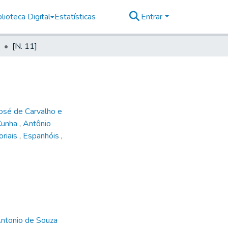
lioteca Digital
Estatísticas
Entrar
[N. 11]
osé de Carvalho e
Cunha
,
Antônio
oriais
,
Espanhóis
,
Antonio de Souza