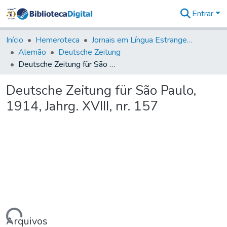
Entrar
Comunidades
&
Início
Hemeroteca
Jornais em Língua Estrangeira
Coleções
Alemão
Deutsche Zeitung
Tudo na
Deutsche Zeitung für São Paulo, 1914, Jahrg. XVIII, nr. 157
Biblioteca
Digital
Deutsche Zeitung für São Paulo,
Estatísticas
1914, Jahrg. XVIII, nr. 157
Arquivos