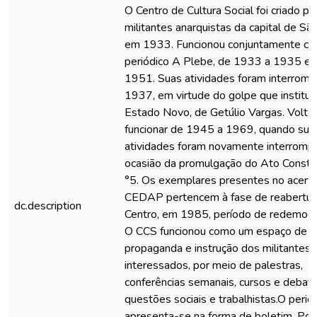
O Centro de Cultura Social foi criado po
militantes anarquistas da capital de Sã
em 1933. Funcionou conjuntamente co
periódico A Plebe, de 1933 a 1935 e
1951. Suas atividades foram interrom
1937, em virtude do golpe que institui
Estado Novo, de Getúlio Vargas. Volto
funcionar de 1945 a 1969, quando sua
atividades foram novamente interrompi
ocasião da promulgação do Ato Constitu
°5. Os exemplares presentes no acerv
CEDAP pertencem à fase de reabertur
dc.description
Centro, em 1985, período de redemocra
O CCS funcionou como um espaço de
propaganda e instrução dos militantes 
interessados, por meio de palestras,
conferências semanais, cursos e debat
questões sociais e trabalhistas.O perió
apresenta-se na forma de boletim. Pos