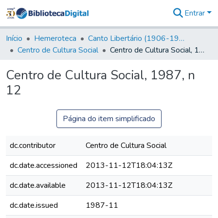
Entrar
Comunidades
&
Início
Hemeroteca
Canto Libertário (1906-1995)
Coleções
Centro de Cultura Social
Centro de Cultura Social, 1987, n 12
Tudo na
Biblioteca
Centro de Cultura Social, 1987, n
Digital
12
Estatísticas
Página do item simplificado
dc.contributor
Centro de Cultura Social
dc.date.accessioned
2013-11-12T18:04:13Z
dc.date.available
2013-11-12T18:04:13Z
dc.date.issued
1987-11