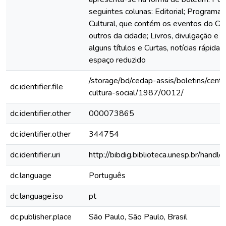
seguintes colunas: Editorial; Programa
Cultural, que contém os eventos do Ce
outros da cidade; Livros, divulgação e 
alguns títulos e Curtas, notícias rápida
espaço reduzido
/storage/bd/cedap-assis/boletins/cent
dc.identifier.file
cultura-social/1987/0012/
dc.identifier.other
000073865
dc.identifier.other
344754
dc.identifier.uri
http://bibdig.biblioteca.unesp.br/hand
dc.language
Português
dc.language.iso
pt
dc.publisher.place
São Paulo, São Paulo, Brasil