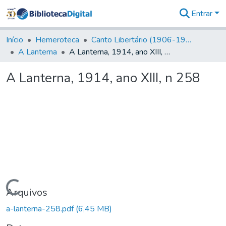
Entrar
Comunidades
&
Início
Hemeroteca
Canto Libertário (1906-1995)
Coleções
A Lanterna
A Lanterna, 1914, ano XIII, n 258
Tudo na
Biblioteca
A Lanterna, 1914, ano XIII, n 258
Digital
Estatísticas
Carregando...
Arquivos
a-lanterna-258.pdf
(6,45 MB)