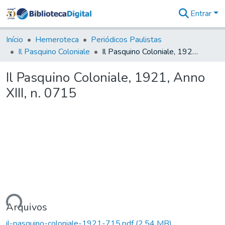
Entrar
Comunidades
&
Início
Hemeroteca
Periódicos Paulistas
Coleções
Il Pasquino Coloniale
Il Pasquino Coloniale, 1921, Anno XIII, n. 0715
Tudo na
Biblioteca
Il Pasquino Coloniale, 1921, Anno
Digital
XIII, n. 0715
Estatísticas
ando...
Arquivos
il-pasquino-coloniale-1921-715.pdf
(2,54 MB)