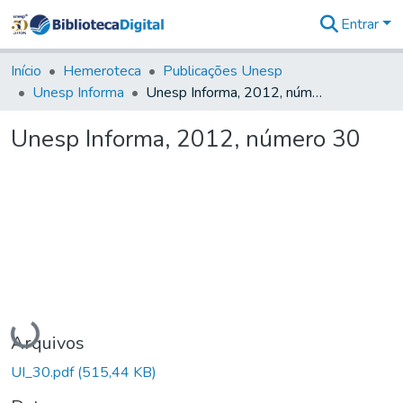
Entrar
Comunidades
&
Início
Hemeroteca
Publicações Unesp
Coleções
Unesp Informa
Unesp Informa, 2012, número 30
Tudo na
Biblioteca
Unesp Informa, 2012, número 30
Digital
Estatísticas
Carregando...
Arquivos
UI_30.pdf
(515,44 KB)