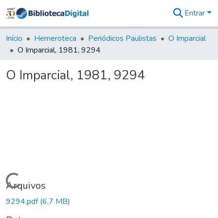
Entrar
Comunidades
&
Início
Hemeroteca
Periódicos Paulistas
O Imparcial
Coleções
O Imparcial, 1981, 9294
Tudo na
Biblioteca
O Imparcial, 1981, 9294
Digital
Estatísticas
Carregando...
Arquivos
9294.pdf
(6,7 MB)