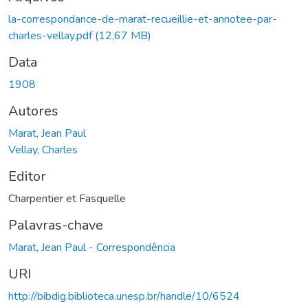
Carregando...
la-correspondance-de-marat-recueillie-et-annotee-par-
charles-vellay.pdf
(12,67 MB)
Data
1908
Autores
Marat, Jean Paul
Vellay, Charles
Editor
Charpentier et Fasquelle
Palavras-chave
Marat, Jean Paul - Correspondência
URI
http://bibdig.biblioteca.unesp.br/handle/10/6524