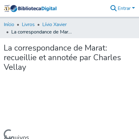
Entrar
Comunidades
&
Início
Livros
Lívio Xavier
Coleções
La correspondance de Marat: recueillie et annotée par Charles Vellay
Tudo na
Biblioteca
La correspondance de Marat:
Digital
recueillie et annotée par Charles
Estatísticas
Vellay
Arquivos