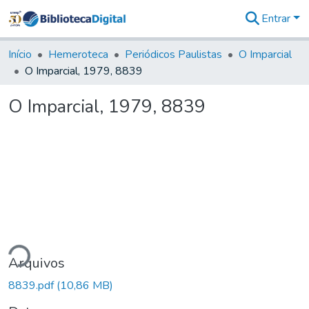
Entrar
Comunidades
&
Início
Hemeroteca
Periódicos Paulistas
O Imparcial
Coleções
O Imparcial, 1979, 8839
Tudo na
Biblioteca
O Imparcial, 1979, 8839
Digital
Estatísticas
ndo...
Arquivos
8839.pdf
(10,86 MB)