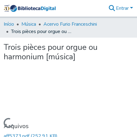
Entrar
Comunidades
&
Início
Música
Acervo Furio Franceschini
Coleções
Trois pièces pour orgue ou harmonium [música]
Tudo na
Biblioteca
Trois pièces pour orgue ou
Digital
harmonium [música]
Estatísticas
Carregando...
Arquivos
aff5373.pdf
(252,91 KB)