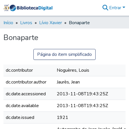
Entrar
Comunidades
&
Início
Livros
Lívio Xavier
Bonaparte
Coleções
Tudo na
Bonaparte
Biblioteca
Digital
Estatísticas
Página do item simplificado
dc.contributor
Noguères, Louis
dc.contributor.author
Jaurès, Jean
dc.date.accessioned
2013-11-08T19:43:25Z
dc.date.available
2013-11-08T19:43:25Z
dc.date.issued
1921