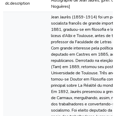
Autographe de Jean Jaurès, [préf. de
dc.description
Noguères]
Jean Jaurès (1859-1914) foi um polí
socialista francês de grande importâ
1881, graduou-se em filosofia e le
liceus d’Albi e Toulouse, antes de t
professor da Faculdade de Letras d
Com grande interesse pela política, f
deputado em Castres em 1885, ao 
republicanos. Derrotado na eleição
(Tarn) em 1889, retomou seu posto
Universidade de Toulouse. Três anos
tornou-se Doutor em Filosofia com 
principal sobre La Réalité du monde 
Em 1892, Jaurès presenciou a greve
de Carmaux, mergulhando, assim, na
dos trabalhadores e convertendo-s
socialismo. Foi eleito deputado da 