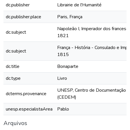
dc.publisher
Librairie de l'Humanité
dc.publisher.place
Paris, França
Napoleão I, Imperador dos francese
dc.subject
1821
França - História - Consulado e Imp
dc.subject
1815
dc.title
Bonaparte
dc.type
Livro
UNESP, Centro de Documentação e
dcterms.provenance
(CEDEM)
unesp.especialistaArea
Pablo
Arquivos