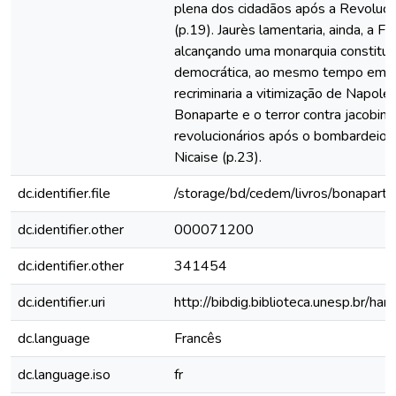
plena dos cidadãos após a Revoluç
(p.19). Jaurès lamentaria, ainda, a Fr
alcançando uma monarquia constituc
democrática, ao mesmo tempo em 
recriminaria a vitimização de Napole
Bonaparte e o terror contra jacobino
revolucionários após o bombardeio d
Nicaise (p.23).
dc.identifier.file
/storage/bd/cedem/livros/bonaparte
dc.identifier.other
000071200
dc.identifier.other
341454
dc.identifier.uri
http://bibdig.biblioteca.unesp.br/h
dc.language
Francês
dc.language.iso
fr