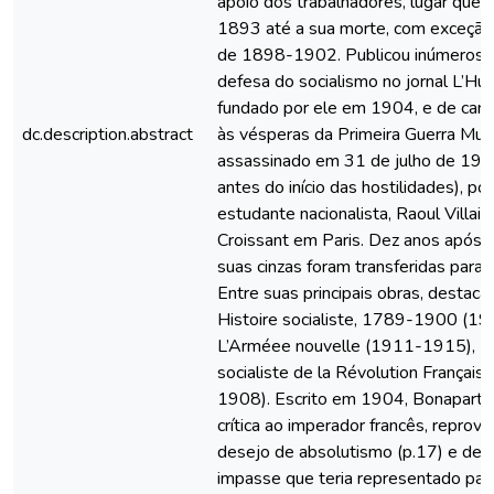
apoio dos trabalhadores, lugar que 
1893 até a sua morte, com exceção
de 1898-1902. Publicou inúmeros 
defesa do socialismo no jornal L’Hu
fundado por ele em 1904, e de carát
dc.description.abstract
às vésperas da Primeira Guerra Mund
assassinado em 31 de julho de 1914
antes do início das hostilidades), po
estudante nacionalista, Raoul Villain
Croissant em Paris. Dez anos após 
suas cinzas foram transferidas para
Entre suas principais obras, destac
Histoire socialiste, 1789-1900 (1
L’Arméee nouvelle (1911-1915), Hi
socialiste de la Révolution Françai
1908). Escrito em 1904, Bonaparte
crítica ao imperador francês, reprov
desejo de absolutismo (p.17) e den
impasse que teria representado para