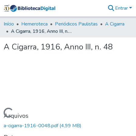
Entrar
Comunidades
&
Início
Hemeroteca
Periódicos Paulistas
A Cigarra
Coleções
A Cigarra, 1916, Anno III, n. 48
Tudo na
Biblioteca
A Cigarra, 1916, Anno III, n. 48
Digital
Estatísticas
Carregando...
Arquivos
a-cigarra-1916-0048.pdf
(4,99 MB)