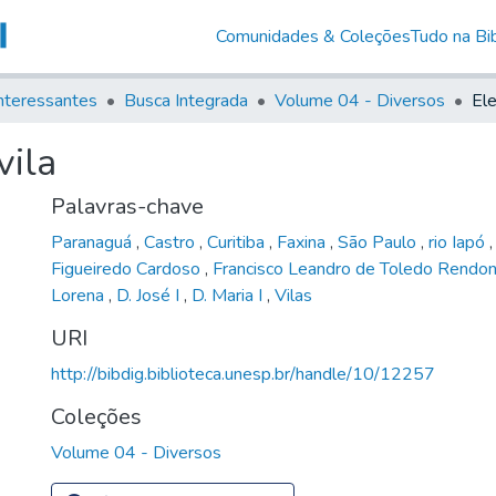
Comunidades & Coleções
Tudo na Bib
nteressantes
Busca Integrada
Volume 04 - Diversos
Ele
vila
Palavras-chave
Paranaguá
,
Castro
,
Curitiba
,
Faxina
,
São Paulo
,
rio Iapó
Figueiredo Cardoso
,
Francisco Leandro de Toledo Rendo
Lorena
,
D. José I
,
D. Maria I
,
Vilas
URI
http://bibdig.biblioteca.unesp.br/handle/10/12257
Coleções
Volume 04 - Diversos