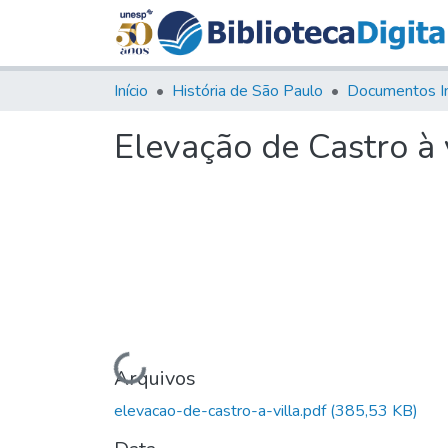
Início
História de São Paulo
Documentos I
Elevação de Castro à 
Carregando...
Arquivos
elevacao-de-castro-a-villa.pdf
(385,53 KB)