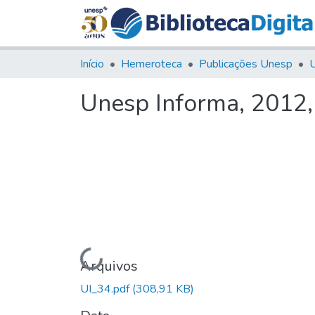
Início
Hemeroteca
Publicações Unesp
U
Unesp Informa, 2012
Carregando...
Arquivos
UI_34.pdf
(308,91 KB)