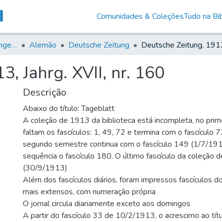
Comunidades & Coleções
Tudo na Bib
Jornais em Língua Estrangeira
Alemão
Deutsche Zeitung
, Jahrg. XVII, nr. 160
Descrição
Abaixo do título: Tageblatt
A coleção de 1913 da biblioteca está incompleta, no prim
faltam os fascículos: 1, 49, 72 e termina com o fascículo
segundo semestre continua com o fascículo 149 (1/7/1913
sequência o fascículo 180. O último fascículo da coleção
(30/9/1913)
Além dos fascículos diários, foram impressos fascículos do
mais extensos, com numeração própria
O jornal circula diariamente exceto aos domingos
A partir do fascículo 33 de 10/2/1913, o acrescimo ao títu