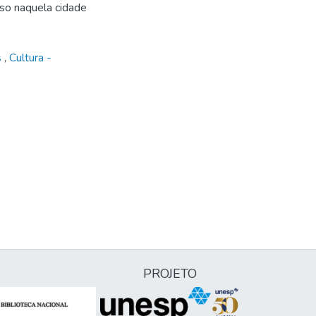
sso naquela cidade
s
,
Cultura -
PROJETO