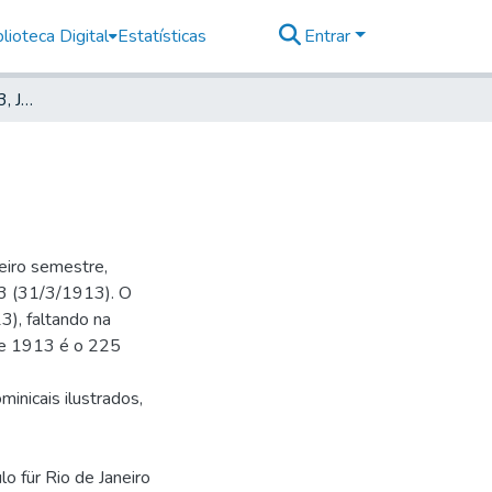
lioteca Digital
Estatísticas
Entrar
Deutsche Zeitung, 1913, Jahrg. XVII, nr. 160
eiro semestre,
 73 (31/3/1913). O
), faltando na
 de 1913 é o 225
minicais ilustrados,
lo für Rio de Janeiro