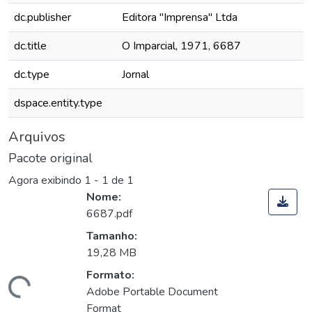
dc.publisher
Editora "Imprensa" Ltda
dc.title
O Imparcial, 1971, 6687
dc.type
Jornal
dspace.entity.type
Arquivos
Pacote original
Agora exibindo
1 - 1 de 1
Nome:
6687.pdf
Tamanho:
19,28 MB
Formato:
Carregando...
Adobe Portable Document
Format