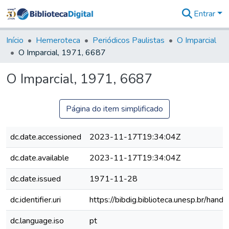
Entrar
Comunidades
&
Início
Hemeroteca
Periódicos Paulistas
O Imparcial
Coleções
O Imparcial, 1971, 6687
Tudo na
Biblioteca
O Imparcial, 1971, 6687
Digital
Estatísticas
Página do item simplificado
dc.date.accessioned
2023-11-17T19:34:04Z
dc.date.available
2023-11-17T19:34:04Z
dc.date.issued
1971-11-28
dc.identifier.uri
https://bibdig.biblioteca.unesp.br/han
dc.language.iso
pt