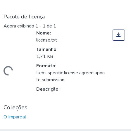
Pacote de licença
Agora exibindo
1 - 1 de 1
Nome:
license.txt
Tamanho:
1,71 KB
Formato:
Carregando...
Item-specific license agreed upon
to submission
Descrição:
Coleções
O Imparcial