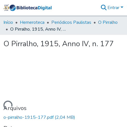
Entrar
Comunidades
&
Início
Hemeroteca
Periódicos Paulistas
O Pirralho
Coleções
O Pirralho, 1915, Anno IV, n. 177
Tudo na
Biblioteca
O Pirralho, 1915, Anno IV, n. 177
Digital
Estatísticas
rregando...
Arquivos
o-pirralho-1915-177.pdf
(2,04 MB)