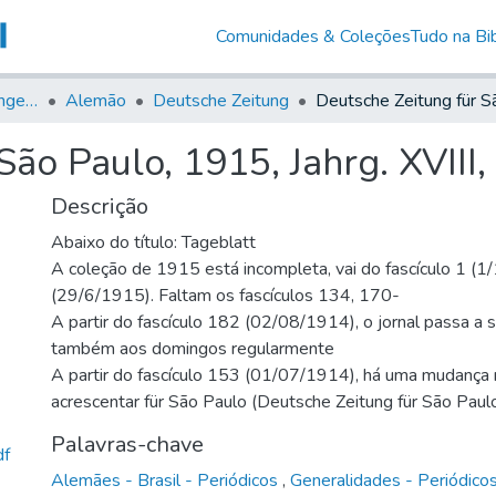
Comunidades & Coleções
Tudo na Bib
Jornais em Língua Estrangeira
Alemão
Deutsche Zeitung
ão Paulo, 1915, Jahrg. XVIII,
Descrição
Abaixo do título: Tageblatt
A coleção de 1915 está incompleta, vai do fascículo 1 (
(29/6/1915). Faltam os fascículos 134, 170-
A partir do fascículo 182 (02/08/1914), o jornal passa a 
também aos domingos regularmente
A partir do fascículo 153 (01/07/1914), há uma mudança n
acrescentar für São Paulo (Deutsche Zeitung für São Paul
Palavras-chave
df
Alemães - Brasil - Periódicos
,
Generalidades - Periódico