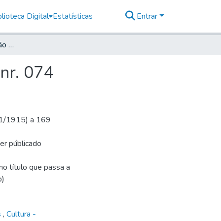
lioteca Digital
Estatísticas
Entrar
Deutsche Zeitung für São Paulo, 1915, Jahrg. XVIII, nr. 074
 nr. 074
1/1/1915) a 169
ser públicado
o título que passa a
o)
s
,
Cultura -