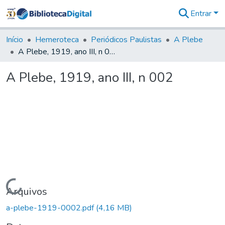
Entrar
Comunidades
&
Início
Hemeroteca
Periódicos Paulistas
A Plebe
Coleções
A Plebe, 1919, ano III, n 002
Tudo na
Biblioteca
A Plebe, 1919, ano III, n 002
Digital
Estatísticas
Carregando...
Arquivos
a-plebe-1919-0002.pdf
(4,16 MB)