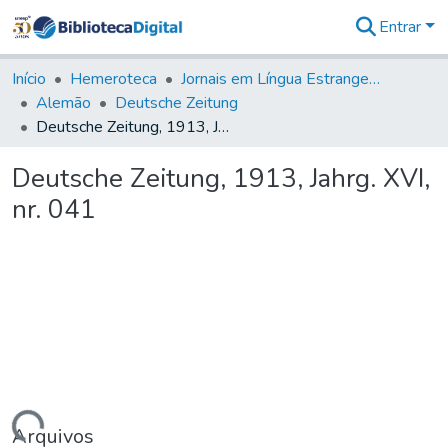
Entrar
Comunidades
&
Início
Hemeroteca
Jornais em Língua Estrangeira
Coleções
Alemão
Deutsche Zeitung
Tudo na
Deutsche Zeitung, 1913, Jahrg. XVI, nr. 041
Biblioteca
Digital
Deutsche Zeitung, 1913, Jahrg. XVI,
Estatísticas
nr. 041
Arquivos